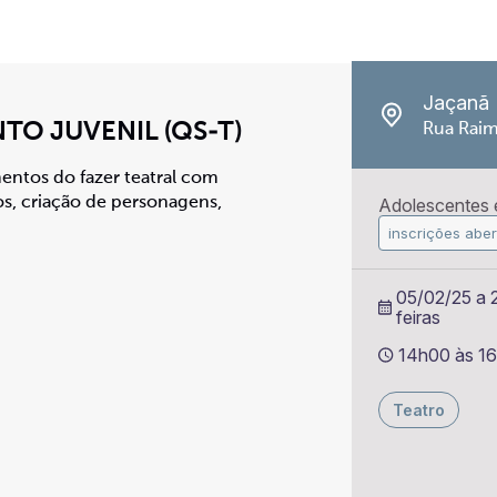
Jaçanã
TO JUVENIL (QS-T)
Rua Raim
entos do fazer teatral com
os, criação de personagens,
Adolescentes e
inscrições aber
05/02/25 a 2
feiras
14h00 às 1
Teatro