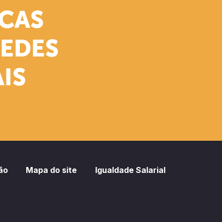
ICAS
REDES
IS
ão
Mapa do site
Igualdade Salarial