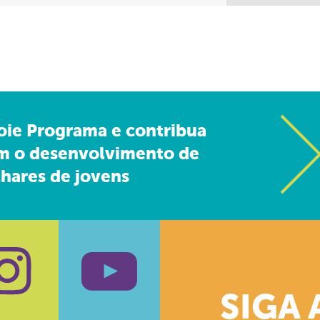
oie Programa e contribua
m o desenvolvimento de
hares de jovens
SIGA 