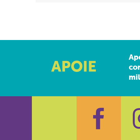
Ap
APOIE
co
mil