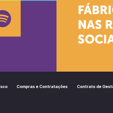
k
stagram
Youtube
FÁBR
NAS 
SOCIA
oud
otify
osco
Compras e Contratações
Contrato de Gest