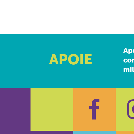
Ap
APOIE
co
mil