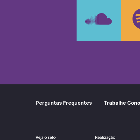
Faceboo
In
SoundCl
Sp
Perguntas Frequentes
Trabalhe Con
Veja o selo
Realização