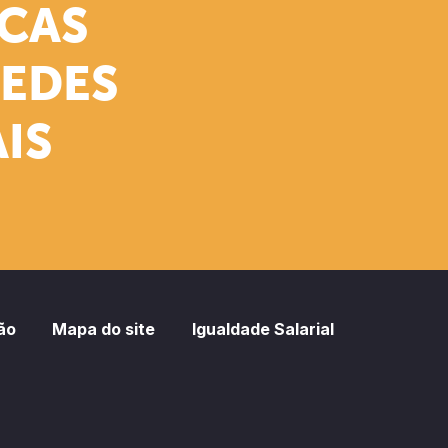
ICAS
REDES
IS
ão
Mapa do site
Igualdade Salarial