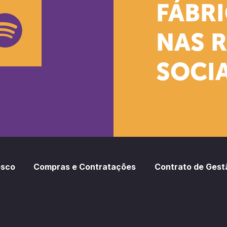
k
stagram
Youtube
FÁBR
NAS 
SOCIA
oud
otify
osco
Compras e Contratações
Contrato de Gest