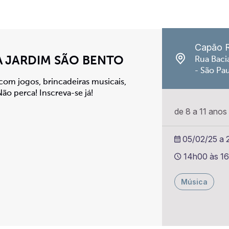
Capão 
A JARDIM SÃO BENTO
Rua Baci
- São Pa
com jogos, brincadeiras musicais,
ão perca! Inscreva-se já!
de 8 a 11 anos
05/02/25 a 2
14h00 às 1
Música