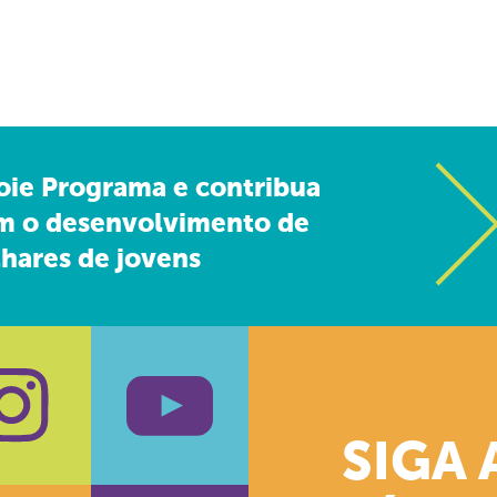
oie Programa e contribua
m o desenvolvimento de
hares de jovens
SIGA 