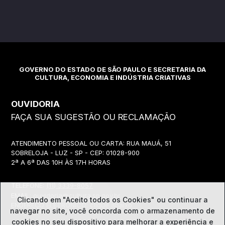
GOVERNO DO ESTADO DE SÃO PAULO E SECRETARIA DA
CULTURA, ECONOMIA E INDÚSTRIA CRIATIVAS
OUVIDORIA
FAÇA SUA SUGESTÃO OU RECLAMAÇÃO
ATENDIMENTO PESSOAL OU CARTA: RUA MAUÁ, 51
SOBRELOJA - LUZ - SP - CEP: 01028-900
2ª A 6ª DAS 10H ÀS 17H HORAS
TELEFONE:
(11) 3339-8057
EMAIL:
ouvidoria@cultura.sp.gov.br
Clicando em "Aceito todos os Cookies" ou continuar a
ENDEREÇO ELETRÔNICO: clique abaixo
navegar no site, você concorda com o
armazenamento de
cookies no seu dispositivo para melhorar a experiência e