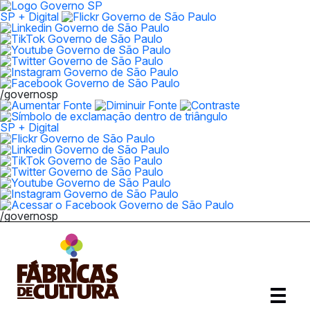
SP + Digital
/governosp
SP + Digital
/governosp
Abrir