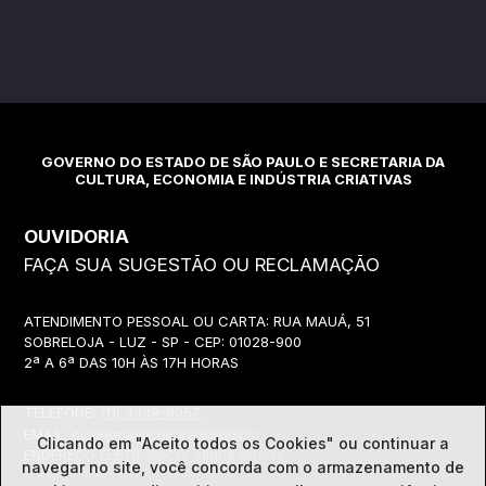
GOVERNO DO ESTADO DE SÃO PAULO E SECRETARIA DA
CULTURA, ECONOMIA E INDÚSTRIA CRIATIVAS
OUVIDORIA
FAÇA SUA SUGESTÃO OU RECLAMAÇÃO
ATENDIMENTO PESSOAL OU CARTA: RUA MAUÁ, 51
SOBRELOJA - LUZ - SP - CEP: 01028-900
2ª A 6ª DAS 10H ÀS 17H HORAS
TELEFONE:
(11) 3339-8057
EMAIL:
ouvidoria@cultura.sp.gov.br
Clicando em "Aceito todos os Cookies" ou continuar a
ENDEREÇO ELETRÔNICO: clique abaixo
navegar no site, você concorda com o
armazenamento de