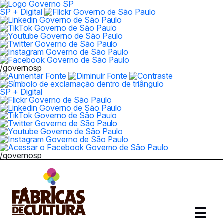
SP + Digital
/governosp
SP + Digital
/governosp
Abrir