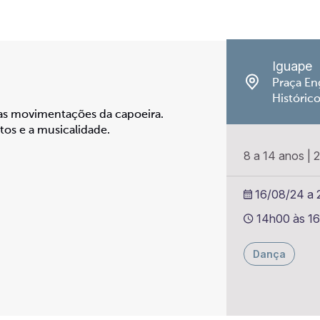
Iguape
Praça En
Históric
 as movimentações da capoeira.
os e a musicalidade.
8 a 14 anos
|
2
16/08/24 a 
14h00 às 1
Dança