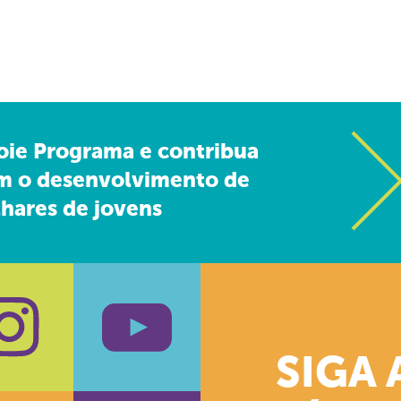
oie Programa e contribua
m o desenvolvimento de
hares de jovens
SIGA 