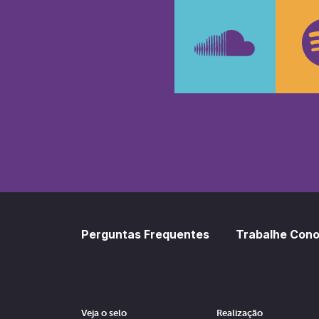
Faceboo
In
SoundCl
Sp
Perguntas Frequentes
Trabalhe Con
Veja o selo
Realização