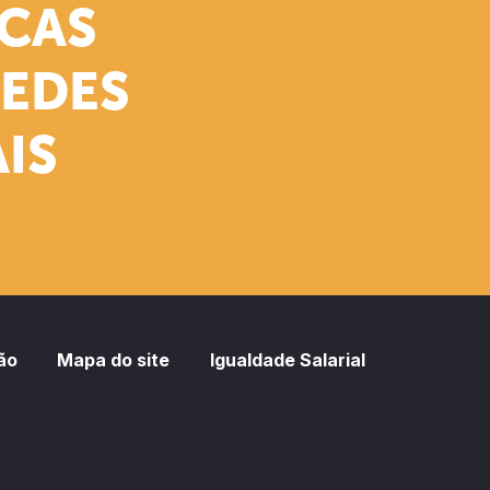
ICAS
REDES
IS
ão
Mapa do site
Igualdade Salarial