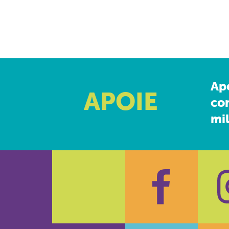
Ap
APOIE
co
mil