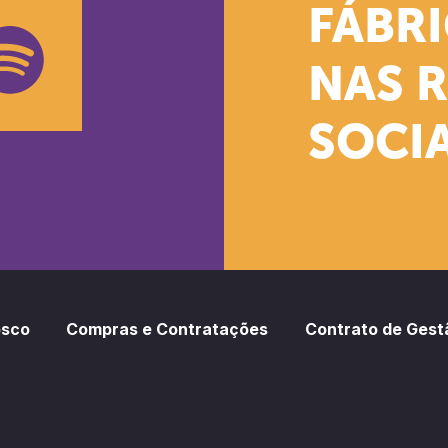
k
stagram
Youtube
FÁBR
NAS 
SOCIA
oud
otify
osco
Compras e Contratações
Contrato de Gest