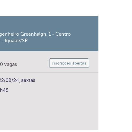
genheiro Greenhalgh, 1 - Centro
o - Iguape/SP
inscrições abertas
0 vagas
22/08/24, sextas
6h45