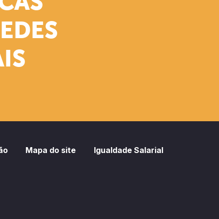
ICAS
REDES
IS
ão
Mapa do site
Igualdade Salarial