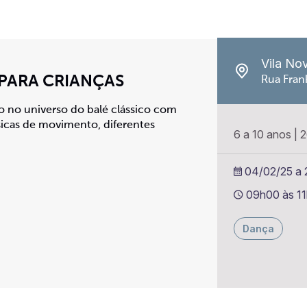
Vila No
 PARA CRIANÇAS
Rua Frank
ão no universo do balé clássico com
icas de movimento, diferentes
6 a 10 anos
|
2
04/02/25 a 2
09h00 às 1
Dança