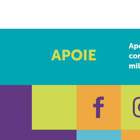
Ap
APOIE
co
mil
Faceboo
In