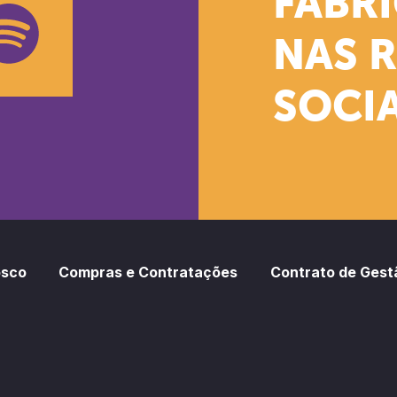
FÁBR
NAS 
SOCIA
oud
otify
osco
Compras e Contratações
Contrato de Gest