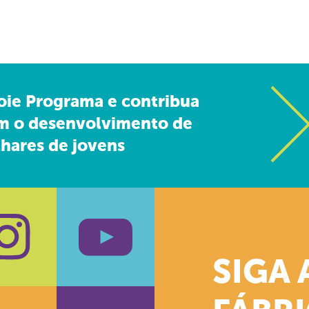
oie Programa e contribua
m o desenvolvimento de
hares de jovens
SIGA 
k
stagram
Youtube