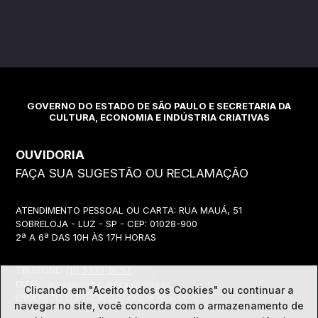
GOVERNO DO ESTADO DE SÃO PAULO E SECRETARIA DA
CULTURA, ECONOMIA E INDÚSTRIA CRIATIVAS
OUVIDORIA
FAÇA SUA SUGESTÃO OU RECLAMAÇÃO
ATENDIMENTO PESSOAL OU CARTA: RUA MAUÁ, 51
SOBRELOJA - LUZ - SP - CEP: 01028-900
2ª A 6ª DAS 10H ÀS 17H HORAS
TELEFONE:
(11) 3339-8057
EMAIL:
ouvidoria@cultura.sp.gov.br
Clicando em "Aceito todos os Cookies" ou continuar a
ENDEREÇO ELETRÔNICO: clique abaixo
navegar no site, você concorda com o
armazenamento de