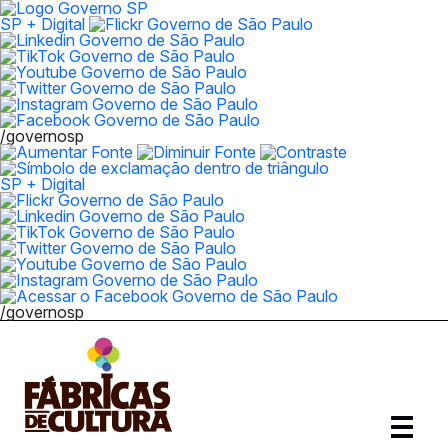
SP + Digital
/governosp
SP + Digital
/governosp
Abrir