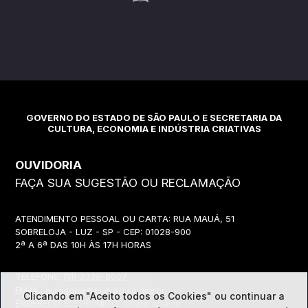
GOVERNO DO ESTADO DE SÃO PAULO E SECRETARIA DA
CULTURA, ECONOMIA E INDÚSTRIA CRIATIVAS
OUVIDORIA
FAÇA SUA SUGESTÃO OU RECLAMAÇÃO
ATENDIMENTO PESSOAL OU CARTA: RUA MAUÁ, 51
SOBRELOJA - LUZ - SP - CEP: 01028-900
2ª A 6ª DAS 10H ÀS 17H HORAS
TELEFONE:
(11) 3339-8057
EMAIL:
ouvidoria@cultura.sp.gov.br
Clicando em "Aceito todos os Cookies" ou continuar a
ENDEREÇO ELETRÔNICO: clique abaixo