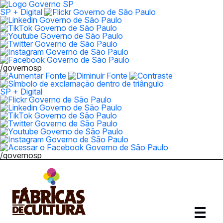
SP + Digital
/governosp
SP + Digital
/governosp
Abrir