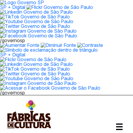
SP + Digital
/governosp
SP + Digital
/governosp
Abrir