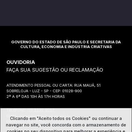
GOVERNO DO ESTADO DE SÃO PAULO E SECRETARIA DA
CULTURA, ECONOMIA E INDÚSTRIA CRIATIVAS
OUVIDORIA
FAÇA SUA SUGESTÃO OU RECLAMAÇÃO
ATENDIMENTO PESSOAL OU CARTA: RUA MAUÁ, 51
SOBRELOJA - LUZ - SP - CEP: 01028-900
2ª A 6ª DAS 10H ÀS 17H HORAS
TELEFONE:
(11) 3339-8057
EMAIL:
ouvidoria@cultura.sp.gov.br
Clicando em "Aceito todos os Cookies" ou continuar a
ENDEREÇO ELETRÔNICO: clique abaixo
navegar no site, você concorda com o
armazenamento de
cookies no seu dispositivo para melhorar a experiência e