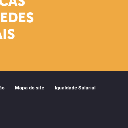
ICAS
REDES
IS
ão
Mapa do site
Igualdade Salarial