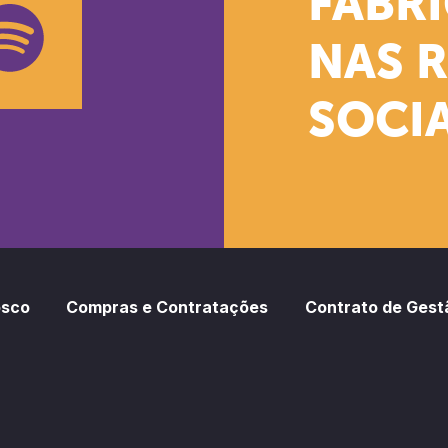
FÁBR
NAS 
SOCIA
oud
otify
osco
Compras e Contratações
Contrato de Gest