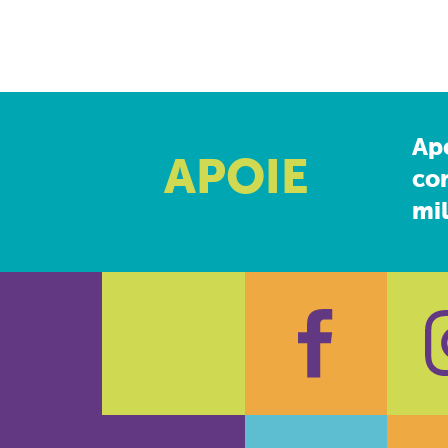
Ap
APOIE
co
mil
Faceboo
In