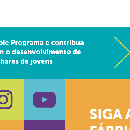
oie Programa e contribua
m o desenvolvimento de
hares de jovens
SIGA 
k
stagram
Youtube