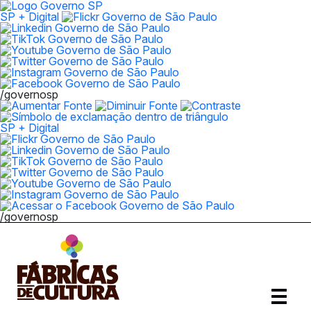
SP + Digital
/governosp
SP + Digital
/governosp
Abrir