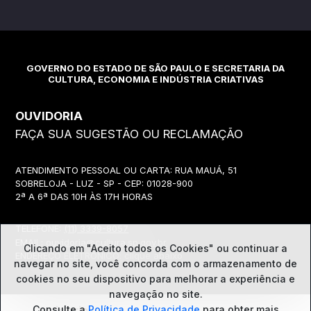
GOVERNO DO ESTADO DE SÃO PAULO E SECRETARIA DA
CULTURA, ECONOMIA E INDÚSTRIA CRIATIVAS
OUVIDORIA
FAÇA SUA SUGESTÃO OU RECLAMAÇÃO
ATENDIMENTO PESSOAL OU CARTA: RUA MAUÁ, 51
SOBRELOJA - LUZ - SP - CEP: 01028-900
2ª A 6ª DAS 10H ÀS 17H HORAS
TELEFONE:
(11) 3339-8057
EMAIL:
ouvidoria@cultura.sp.gov.br
Clicando em "Aceito todos os Cookies" ou continuar a
ENDEREÇO ELETRÔNICO: clique abaixo
navegar no site, você concorda com o
armazenamento de
cookies no seu dispositivo para melhorar a experiência e
navegação no site.
Ouvidoria
Consulte a
Política de Privacidade
para obter mais