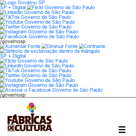
SP + Digital
/governosp
SP + Digital
/governosp
Abrir