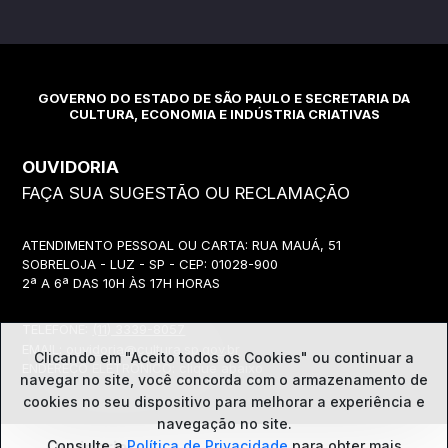
GOVERNO DO ESTADO DE SÃO PAULO E SECRETARIA DA
CULTURA, ECONOMIA E INDÚSTRIA CRIATIVAS
OUVIDORIA
FAÇA SUA SUGESTÃO OU RECLAMAÇÃO
ATENDIMENTO PESSOAL OU CARTA: RUA MAUÁ, 51
SOBRELOJA - LUZ - SP - CEP: 01028-900
2ª A 6ª DAS 10H ÀS 17H HORAS
TELEFONE:
(11) 3339-8057
EMAIL:
ouvidoria@cultura.sp.gov.br
Clicando em "Aceito todos os Cookies" ou continuar a
ENDEREÇO ELETRÔNICO: clique abaixo
navegar no site, você concorda com o
armazenamento de
cookies no seu dispositivo para melhorar a experiência e
navegação no site.
Ouvidoria
Consulte a
Política de Privacidade
para obter mais