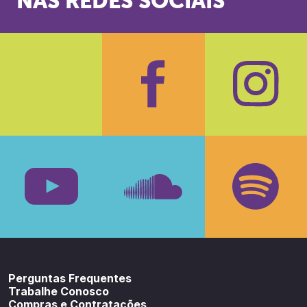
NAS REDES SOCIAIS
Facebook
Insta
Youtube
SoundCloud
Spotif
Perguntas Frequentes
Trabalhe Conosco
Compras e Contratações