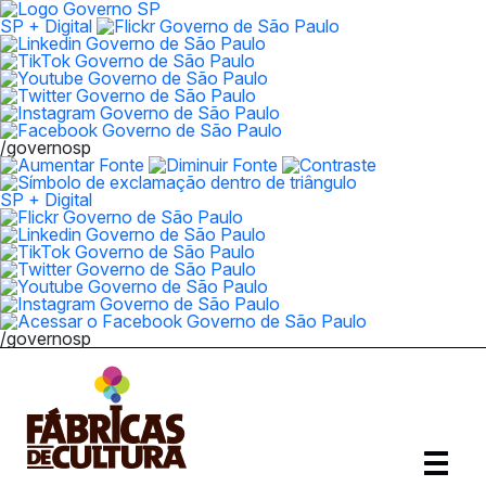
SP + Digital
/governosp
SP + Digital
/governosp
Abrir