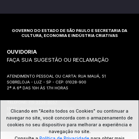
GOVERNO DO ESTADO DE SÃO PAULO E SECRETARIA DA
CULTURA, ECONOMIA E INDÚSTRIA CRIATIVAS
OUVIDORIA
FAÇA SUA SUGESTÃO OU RECLAMAÇÃO
ATENDIMENTO PESSOAL OU CARTA: RUA MAUÁ, 51
SOBRELOJA - LUZ - SP - CEP: 01028-900
2ª A 6ª DAS 10H ÀS 17H HORAS
TELEFONE:
(11) 3339-8057
EMAIL:
ouvidoria@cultura.sp.gov.br
Clicando em "Aceito todos os Cookies" ou continuar a
ENDEREÇO ELETRÔNICO: clique abaixo
navegar no site, você concorda com o
armazenamento de
cookies no seu dispositivo para melhorar a experiência e
navegação no site.
Ouvidoria
Consulte a
Política de Privacidade
para obter mais