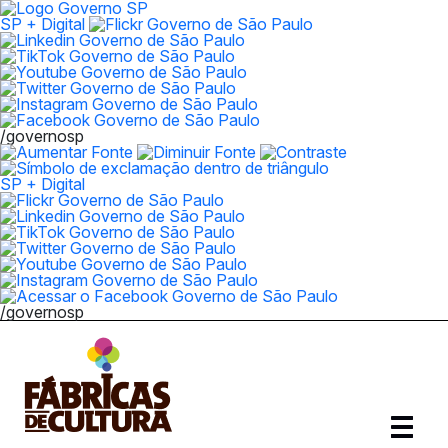
SP + Digital
/governosp
SP + Digital
/governosp
Abrir