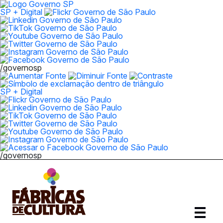
SP + Digital
/governosp
SP + Digital
/governosp
Abrir