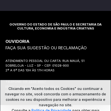
GOVERNO DO ESTADO DE SÃO PAULO E SECRETARIA DA
CULTURA, ECONOMIA E INDÚSTRIA CRIATIVAS
OUVIDORIA
FAÇA SUA SUGESTÃO OU RECLAMAÇÃO
ATENDIMENTO PESSOAL OU CARTA: RUA MAUÁ, 51
SOBRELOJA - LUZ - SP - CEP: 01028-900
2ª A 6ª DAS 10H ÀS 17H HORAS
TELEFONE:
(11) 3339-8057
EMAIL:
ouvidoria@cultura.sp.gov.br
Clicando em "Aceito todos os Cookies" ou continuar a
ENDEREÇO ELETRÔNICO: clique abaixo
navegar no site, você concorda com o
armazenamento de
cookies no seu dispositivo para melhorar a experiência e
navegação no site.
Ouvidoria
Consulte a
Política de Privacidade
para obter mais