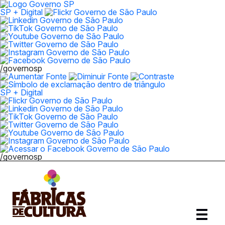
SP + Digital
/governosp
SP + Digital
/governosp
Abrir