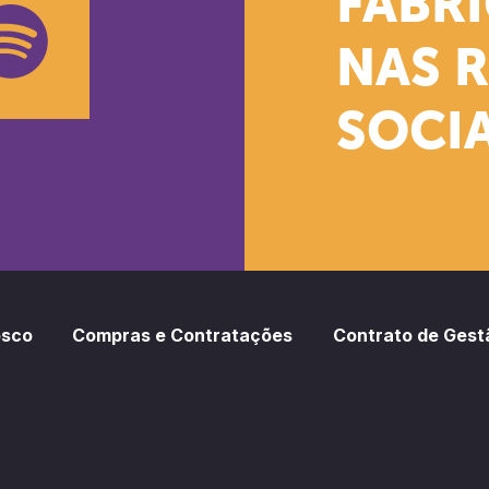
FÁBR
NAS 
SOCIA
oud
otify
osco
Compras e Contratações
Contrato de Gest