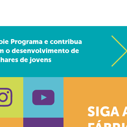
oie Programa e contribua
m o desenvolvimento de
hares de jovens
SIGA 
k
stagram
Youtube