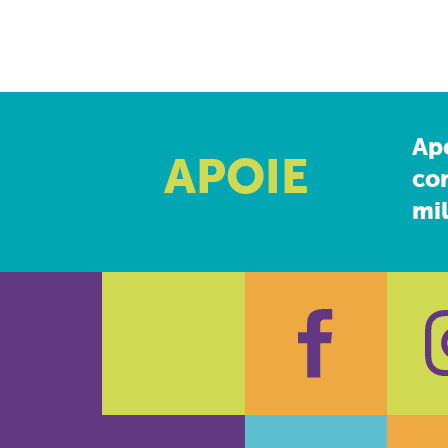
Ap
APOIE
co
mil
Faceboo
In