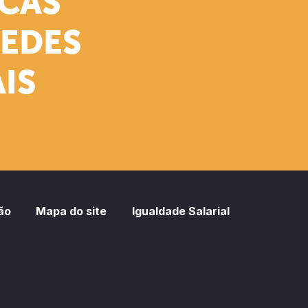
ICAS
REDES
IS
ão
Mapa do site
Igualdade Salarial