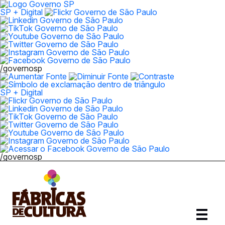
SP + Digital
/governosp
SP + Digital
/governosp
Abrir