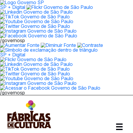
SP + Digital
/governosp
SP + Digital
/governosp
Abrir