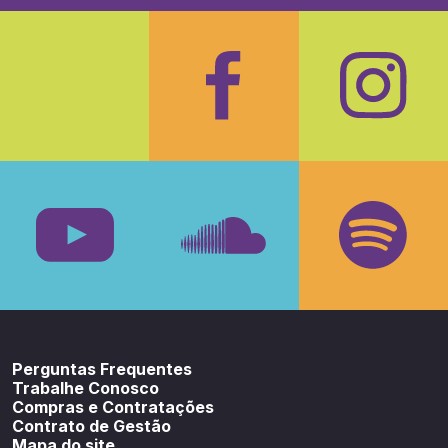
Facebook
Insta
Youtube
SoundCloud
Spotif
Perguntas Frequentes
Trabalhe Conosco
Compras e Contratações
Contrato de Gestão
Mapa do site