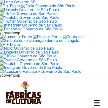
SP + Digital
/governosp
SP + Digital
/governosp
Abrir