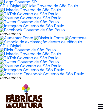
SP + Digital
/governosp
SP + Digital
/governosp
Abrir