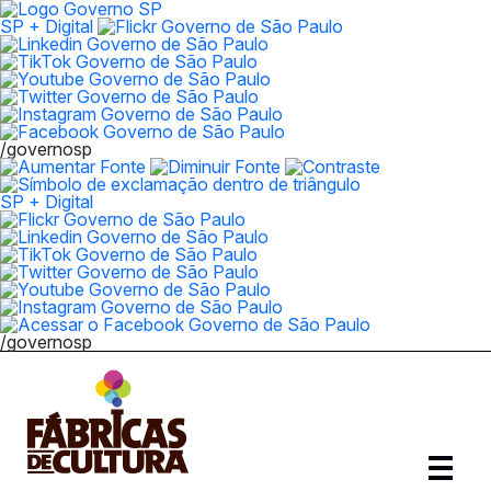
SP + Digital
/governosp
SP + Digital
/governosp
Abrir