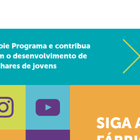
oie Programa e contribua
m o desenvolvimento de
hares de jovens
SIGA 
k
stagram
Youtube