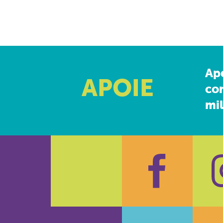
Ap
APOIE
co
mil
Faceboo
In