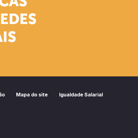
ICAS
REDES
IS
ão
Mapa do site
Igualdade Salarial