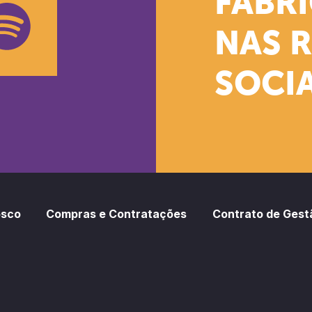
FÁBR
NAS 
SOCIA
oud
otify
osco
Compras e Contratações
Contrato de Gest