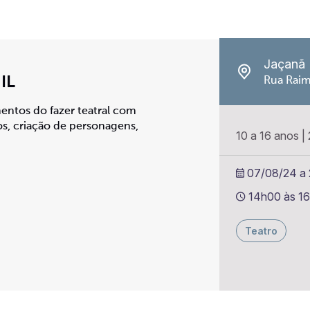
Jaçanã
IL
Rua Raim
entos do fazer teatral com
os, criação de personagens,
10 a 16 anos
|
07/08/24 a 2
14h00 às 1
Teatro