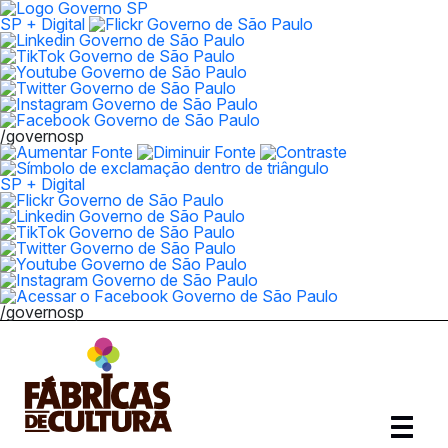
SP + Digital
/governosp
SP + Digital
/governosp
Abrir