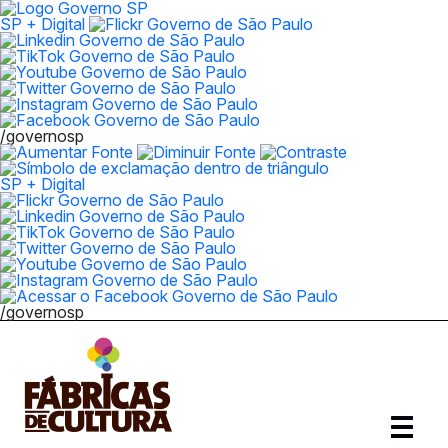
SP + Digital
/governosp
SP + Digital
/governosp
Abrir