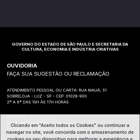
GOVERNO DO ESTADO DE SÃO PAULO E SECRETARIA DA
CULTURA, ECONOMIA E INDÚSTRIA CRIATIVAS
OUVIDORIA
FAÇA SUA SUGESTÃO OU RECLAMAÇÃO
ATENDIMENTO PESSOAL OU CARTA: RUA MAUÁ, 51
SOBRELOJA - LUZ - SP - CEP: 01028-900
2ª A 6ª DAS 10H ÀS 17H HORAS
TELEFONE:
(11) 3339-8057
EMAIL:
ouvidoria@cultura.sp.gov.br
Clicando em "Aceito todos os Cookies" ou continuar a
ENDEREÇO ELETRÔNICO: clique abaixo
navegar no site, você concorda com o
armazenamento de
cookies no seu dispositivo para melhorar a experiência e