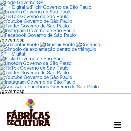
SP + Digital
/governosp
SP + Digital
/governosp
Abrir