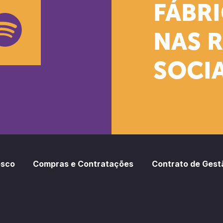
k
stagram
Youtube
FÁBR
NAS 
SOCIA
oud
otify
osco
Compras e Contratações
Contrato de Gest