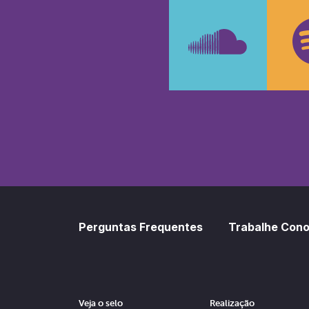
Faceboo
In
SoundCl
Sp
Perguntas Frequentes
Trabalhe Con
Veja o selo
Realização