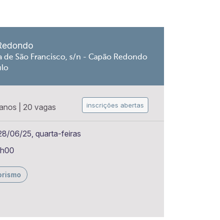
Redondo
a de São Francisco, s/n - Capão Redondo
ulo
inscrições abertas
 anos
|
20 vagas
8/06/25, quarta-feiras
6h00
orismo