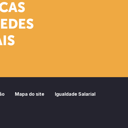
ICAS
REDES
IS
ão
Mapa do site
Igualdade Salarial