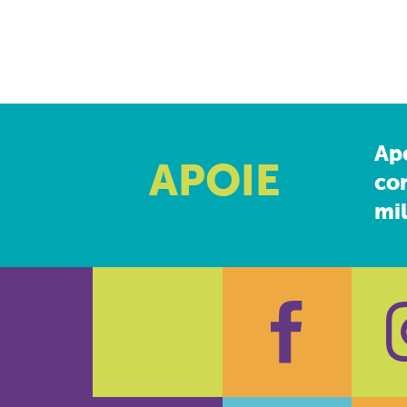
Ap
APOIE
co
mil