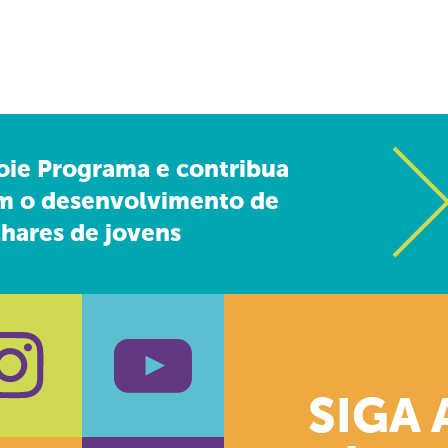
oie Programa e contribua
m o desenvolvimento de
hares de jovens
SIGA 