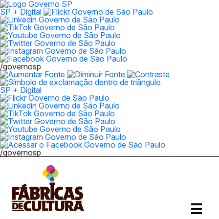
SP + Digital
/governosp
SP + Digital
/governosp
Abrir