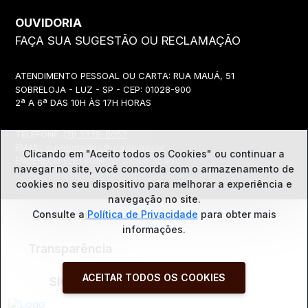
OUVIDORIA
FAÇA SUA SUGESTÃO OU RECLAMAÇÃO
ATENDIMENTO PESSOAL OU CARTA: RUA MAUÁ, 51
SOBRELOJA - LUZ - SP - CEP: 01028-900
2ª A 6ª DAS 10H ÀS 17H HORAS
TELEFONE:
(11) 3339-8057
EMAIL:
ouvidoria@cultura.sp.gov.br
Clicando em "Aceito todos os Cookies" ou continuar a
ENDEREÇO ELETRÔNICO: clique abaixo
navegar no site, você concorda com o
armazenamento de
cookies no seu dispositivo para melhorar a experiência e
navegação no site.
Ouvidoria
Consulte a
Política de Privacidade
para obter mais
informações.
Transparência
ACEITAR TODOS OS COOKIES
SIC