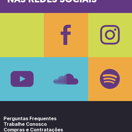
Facebook
Insta
Youtube
SoundCloud
Spotif
Perguntas Frequentes
Trabalhe Conosco
Compras e Contratações