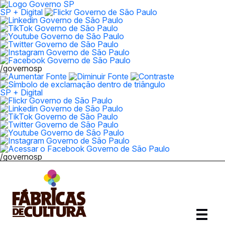
SP + Digital
/governosp
SP + Digital
/governosp
Abrir