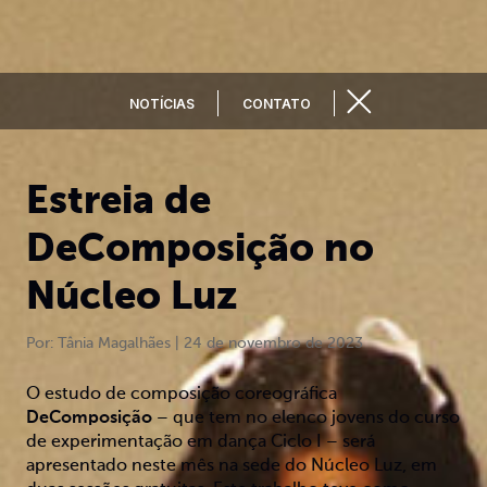
NOTÍCIAS
CONTATO
Estreia de
DeComposição no
Núcleo Luz
Por: Tânia Magalhães | 24 de novembro de 2023
O estudo de composição coreográfica
DeComposição
– que tem no elenco jovens do curso
de experimentação em dança Ciclo I – será
apresentado neste mês na sede do Núcleo Luz, em