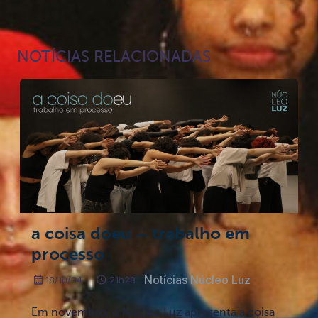
NOTÍCIAS RELACIONADAS
Notícias Relacionadas
a coisa doeu – trabalho em
processo
Notícias Núcleo Luz
18/10/24
21h28
Em novembro, o Núcleo Luz apresenta a coisa