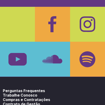
Facebook
Insta
Youtube
SoundCloud
Spotif
Perguntas Frequentes
Trabalhe Conosco
Compras e Contratações
Contrato de Gestão