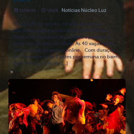
Notícias Núcleo Luz
12/08/24
12h28
De 12 a 26 de agosto, estarão abertas as
inscrições para a próxima turma da Oficina
Dança em Composição, voltada a pessoas a
partir dos 16 anos de idade. As 40 vagas serão
preenchidas via sorteio online. Com duração
de 2 meses e aulas 2 vezes por semana no bairro
Bom Retiro, a Oficina […]