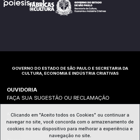
GOVERNO DO ESTADO DE SÃO PAULO E SECRETARIA DA
CULTURA, ECONOMIA E INDÚSTRIA CRIATIVAS
OUVIDORIA
FAÇA SUA SUGESTÃO OU RECLAMAÇÃO
ATENDIMENTO PESSOAL OU CARTA: RUA MAUÁ, 51
Clicando em "Aceito todos os Cookies" ou continuar a
SOBRELOJA - LUZ - SP - CEP: 01028-900
navegar no site, você concorda com o
armazenamento de
2ª A 6ª DAS 10H ÀS 17H HORAS
cookies no seu dispositivo para melhorar a experiência e
navegação no site.