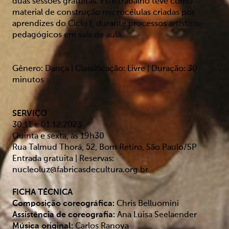
duas sessões gratuitas. Este trabalho teve como
material de construção microcélulas criadas por
aprendizes do Ciclo I, durante processos artístico-
pedagógicos em sala de aula.
Gênero: Dança | Classificação: Livre | Duração: 30
minutos
SERVIÇO
30.11 e 01.12.2023
Quinta e sexta, às 19h30
Rua Talmud Thorá, 52, Bom Retiro, São Paulo/SP
Entrada gratuita | Reservas:
nucleoluz@fabricasdecultura.org.br
FICHA TÉCNICA
Composição coreográfica:
Chris Belluomini
Assistência de coreografia:
Ana Luisa Seelaender
Música original:
Carlos Ranoya