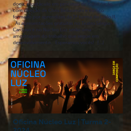
doeu, espetáculo em processo de construção,
com direção de Chris Belluomini e elenco
formado por aprendizes da 5ª turma do Ciclo II.
As apresentações gratuitas no Teatro Sérgio
Cardoso e no Núcleo Luz serão uma
amostragem do trabalho que segue em
desenvolvimento. Esperamos vocês! […]
Oficina Núcleo Luz | Turma 2-
2024