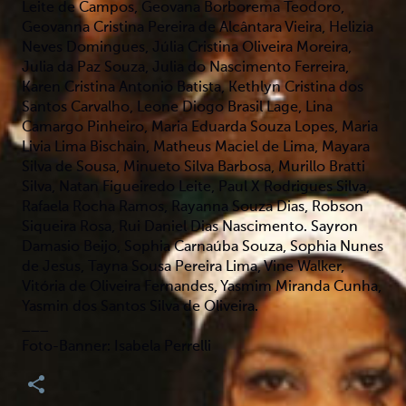
Leite de Campos, Geovana Borborema Teodoro,
Geovanna Cristina Pereira de Alcântara Vieira, Helizia
Neves Domingues, Júlia Cristina Oliveira Moreira,
Julia da Paz Souza, Julia do Nascimento Ferreira,
Karen Cristina Antonio Batista, Kethlyn Cristina dos
Santos Carvalho, Leone Diogo Brasil Lage, Lina
Camargo Pinheiro, Maria Eduarda Souza Lopes, Maria
Livia Lima Bischain, Matheus Maciel de Lima, Mayara
Silva de Sousa, Minueto Silva Barbosa, Murillo Bratti
Silva, Natan Figueiredo Leite, Paul X Rodrigues Silva,
Rafaela Rocha Ramos, Rayanna Souza Dias, Robson
Siqueira Rosa, Rui Daniel Dias Nascimento. Sayron
Damasio Beijo, Sophia Carnaúba Souza, Sophia Nunes
de Jesus, Tayna Sousa Pereira Lima, Vine Walker,
Vitória de Oliveira Fernandes, Yasmim Miranda Cunha,
Yasmin dos Santos Silva de Oliveira.
___
Foto-Banner: Isabela Perrelli