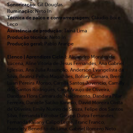
Sonorização:
Gil Douglas
Iluminação:
Neto In
Técnica de palco e contrarregragem:
Cláudio Boi e
Leco
Assistência de produção:
Tainá Lima
Produção técnica:
Neto In
Produção geral:
Pablo Araripe
Elenco | Aprendizes Ciclo I:
Alejandro Morales de
Lucena, Aline Vitoria de Jesus Fernandes, Ana Gabriel
Iglesias, Ana Julia Assunção, Anderson Evangelista da
Silva, Beatriz Pelho Magalhães, Bofory Camara, Breno
Luan Pereira Afonso, Camila Santos Juvencio, Camilly
dos Santos Rodrigues, Carol Araujo de Oliveira,
Dandara Flora Camara do Nascimento, Dandara Pilar
Ferreira, Danielle Satiko Kaneko, David Moreira Costa
de Oliveira, Emily Nuevo de Souza, Felipe dos Santos
Silva, Fernanda Escobar Garlipp Dutra Fernandes,
Fernanda Kaliany Calipo Leme, Franc Franco,
Franciely Benedito de Lima, Gabriel Romero Neto