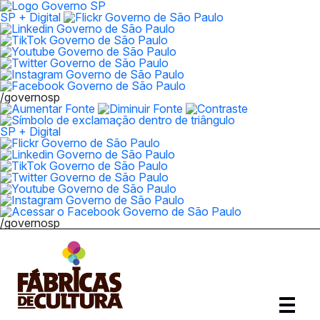
SP + Digital
/governosp
SP + Digital
/governosp
Abrir