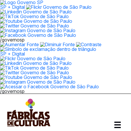
SP + Digital
/governosp
SP + Digital
/governosp
Abrir