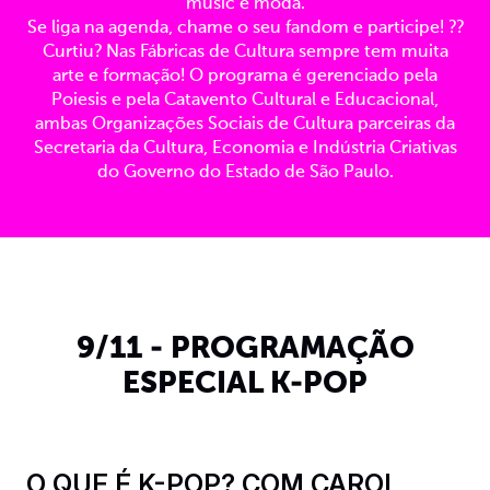
music e moda.
Se liga na agenda, chame o seu fandom e participe! ??
Curtiu? Nas Fábricas de Cultura sempre tem muita
arte e formação! O programa é gerenciado pela
Poiesis e pela Catavento Cultural e Educacional,
ambas Organizações Sociais de Cultura parceiras da
Secretaria da Cultura, Economia e Indústria Criativas
do Governo do Estado de São Paulo.
9/11 - PROGRAMAÇÃO
ESPECIAL K-POP
O QUE É K-POP? COM CAROL