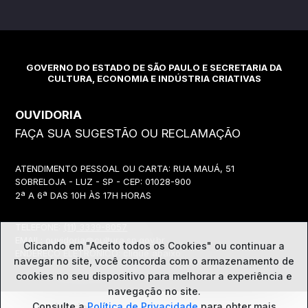
GOVERNO DO ESTADO DE SÃO PAULO E SECRETARIA DA
CULTURA, ECONOMIA E INDÚSTRIA CRIATIVAS
OUVIDORIA
FAÇA SUA SUGESTÃO OU RECLAMAÇÃO
ATENDIMENTO PESSOAL OU CARTA: RUA MAUÁ, 51
SOBRELOJA - LUZ - SP - CEP: 01028-900
2ª A 6ª DAS 10H ÀS 17H HORAS
TELEFONE:
(11) 3339-8057
EMAIL:
ouvidoria@cultura.sp.gov.br
Clicando em "Aceito todos os Cookies" ou continuar a
ENDEREÇO ELETRÔNICO: clique abaixo
navegar no site, você concorda com o
armazenamento de
cookies no seu dispositivo para melhorar a experiência e
navegação no site.
Consulte a
Política de Privacidade
para obter mais
Ouvidoria