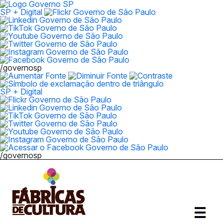
SP + Digital
/governosp
SP + Digital
/governosp
Abrir