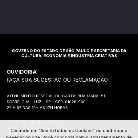
GOVERNO DO ESTADO DE SÃO PAULO E SECRETARIA DA
CULTURA, ECONOMIA E INDÚSTRIA CRIATIVAS
OUVIDORIA
FAÇA SUA SUGESTÃO OU RECLAMAÇÃO
ATENDIMENTO PESSOAL OU CARTA: RUA MAUÁ, 51
SOBRELOJA - LUZ - SP - CEP: 01028-900
2ª A 6ª DAS 10H ÀS 17H HORAS
TELEFONE:
(11) 3339-8057
EMAIL:
ouvidoria@cultura.sp.gov.br
Clicando em "Aceito todos os Cookies" ou continuar a
ENDEREÇO ELETRÔNICO: clique abaixo
navegar no site, você concorda com o
armazenamento de