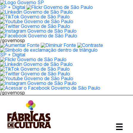
SP + Digital
/governosp
SP + Digital
/governosp
Abrir