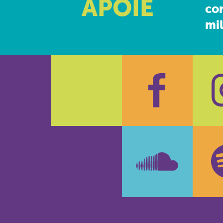
APOIE
co
mil
Faceboo
In
SoundCl
Sp