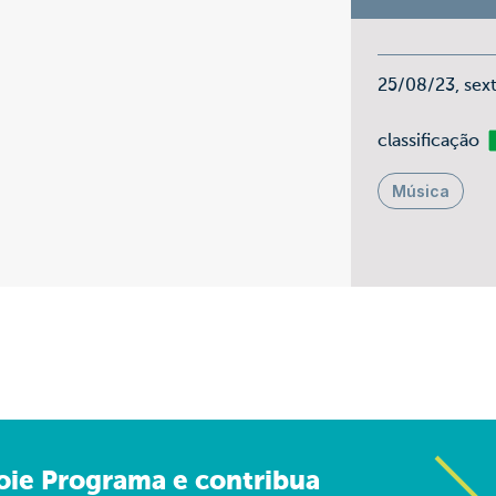
25/08/23, sex
Li
classificação
Música
oie Programa e contribua