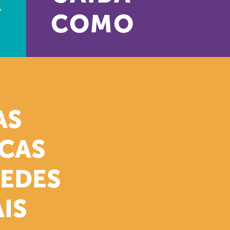
COMO
AS
ICAS
REDES
IS