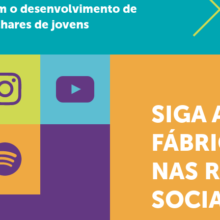
m o desenvolvimento de
hares de jovens
SIGA 
k
stagram
Youtube
FÁBR
NAS 
SOCIA
oud
otify