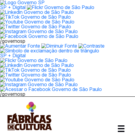
SP + Digital
/governosp
SP + Digital
/governosp
Abrir