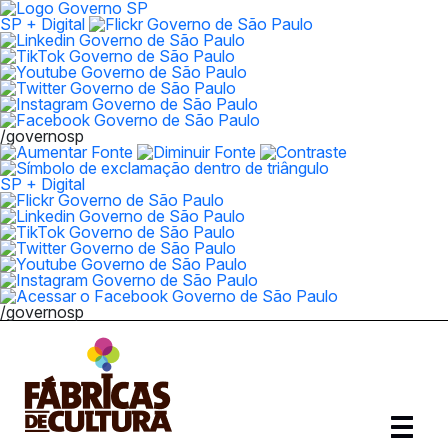
SP + Digital
/governosp
SP + Digital
/governosp
Abrir