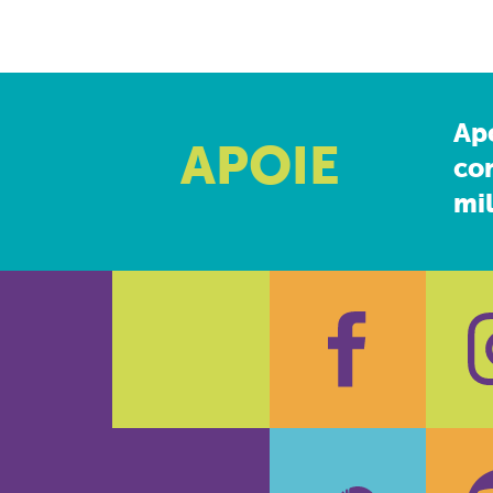
Ap
APOIE
co
mil
Faceboo
In