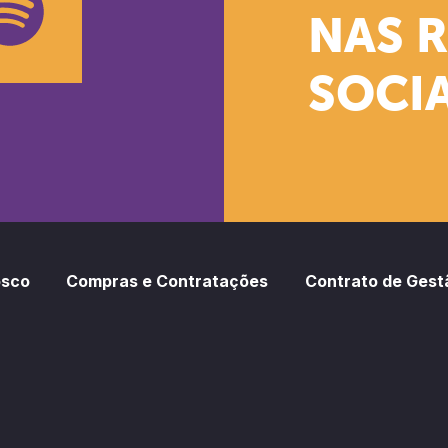
NAS 
SOCIA
oud
otify
osco
Compras e Contratações
Contrato de Gest