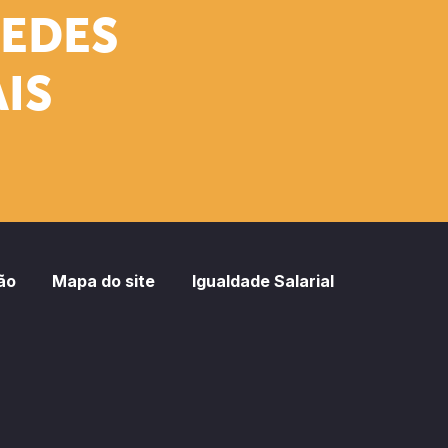
REDES
IS
ão
Mapa do site
Igualdade Salarial