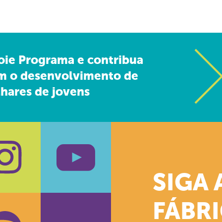
oie Programa e contribua
m o desenvolvimento de
hares de jovens
SIGA 
k
stagram
Youtube
FÁBR