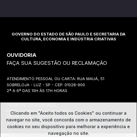
GOVERNO DO ESTADO DE SÃO PAULO E SECRETARIA DA
CULTURA, ECONOMIA E INDÚSTRIA CRIATIVAS
OUVIDORIA
FAÇA SUA SUGESTÃO OU RECLAMAÇÃO
ATENDIMENTO PESSOAL OU CARTA: RUA MAUÁ, 51
SOBRELOJA - LUZ - SP - CEP: 01028-900
2ª A 6ª DAS 10H ÀS 17H HORAS
TELEFONE:
(11) 3339-8057
EMAIL:
ouvidoria@cultura.sp.gov.br
Clicando em "Aceito todos os Cookies" ou continuar a
ENDEREÇO ELETRÔNICO: clique abaixo
navegar no site, você concorda com o
armazenamento de
cookies no seu dispositivo para melhorar a experiência e
navegação no site.