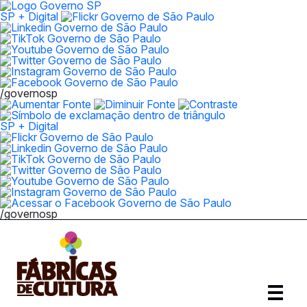
SP + Digital
/governosp
SP + Digital
/governosp
Abrir