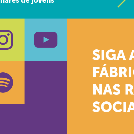
hares de jovens
SIGA 
k
stagram
Youtube
FÁBR
NAS 
SOCIA
oud
otify