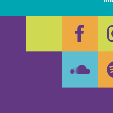
mil
Faceboo
In
SoundCl
Sp