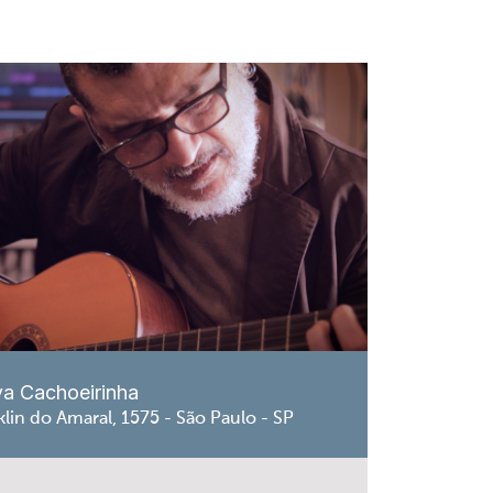
va Cachoeirinha
lin do Amaral, 1575 - São Paulo - SP