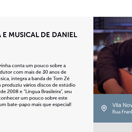
A E MUSICAL DE DANIEL
irinha conta um pouco sobre a
rodutor com mais de 30 anos de
úsica, integra a banda de Tom Zé
produziu vários discos de estúdio
e 2008 e “Língua Brasileira”, seu
a conhecer um pouco sobre este
Vila No
m bate-papo mais que especial!
Rua Frank