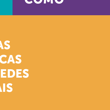
COMO
AS
ICAS
REDES
IS