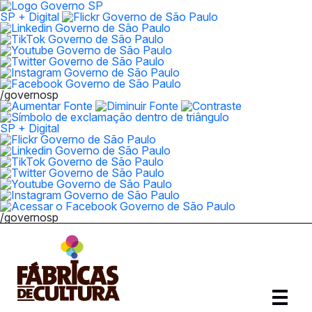
SP + Digital
/governosp
SP + Digital
/governosp
Abrir