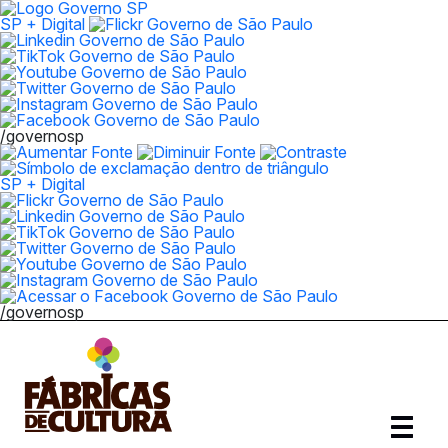
SP + Digital
/governosp
SP + Digital
/governosp
Abrir