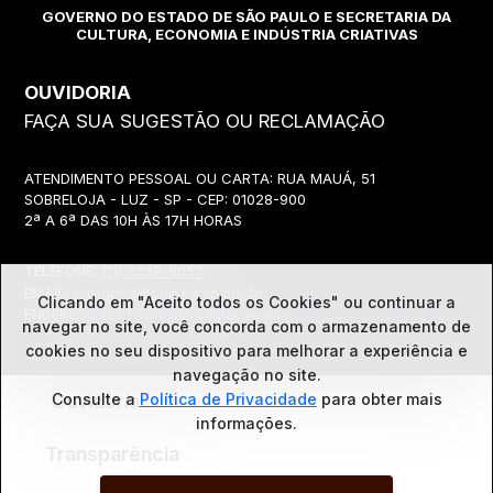
GOVERNO DO ESTADO DE SÃO PAULO E SECRETARIA DA
CULTURA, ECONOMIA E INDÚSTRIA CRIATIVAS
OUVIDORIA
FAÇA SUA SUGESTÃO OU RECLAMAÇÃO
ATENDIMENTO PESSOAL OU CARTA: RUA MAUÁ, 51
SOBRELOJA - LUZ - SP - CEP: 01028-900
2ª A 6ª DAS 10H ÀS 17H HORAS
TELEFONE:
(11) 3339-8057
EMAIL:
ouvidoria@cultura.sp.gov.br
Clicando em "Aceito todos os Cookies" ou continuar a
ENDEREÇO ELETRÔNICO: clique abaixo
navegar no site, você concorda com o
armazenamento de
cookies no seu dispositivo para melhorar a experiência e
navegação no site.
Ouvidoria
Consulte a
Política de Privacidade
para obter mais
informações.
Transparência