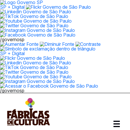
SP + Digital
/governosp
SP + Digital
/governosp
Abrir