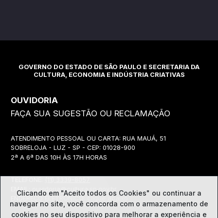
GOVERNO DO ESTADO DE SÃO PAULO E SECRETARIA DA
CULTURA, ECONOMIA E INDÚSTRIA CRIATIVAS
OUVIDORIA
FAÇA SUA SUGESTÃO OU RECLAMAÇÃO
ATENDIMENTO PESSOAL OU CARTA: RUA MAUÁ, 51
SOBRELOJA - LUZ - SP - CEP: 01028-900
2ª A 6ª DAS 10H ÀS 17H HORAS
TELEFONE:
(11) 3339-8057
EMAIL:
ouvidoria@cultura.sp.gov.br
Clicando em "Aceito todos os Cookies" ou continuar a
ENDEREÇO ELETRÔNICO: clique abaixo
navegar no site, você concorda com o
armazenamento de
cookies no seu dispositivo para melhorar a experiência e