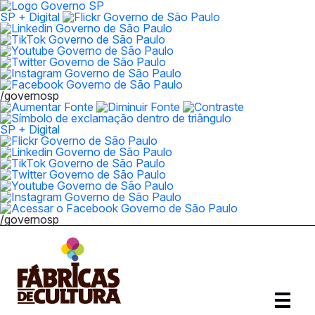
SP + Digital
/governosp
SP + Digital
/governosp
Abrir