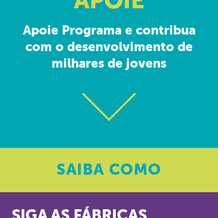
APOIE
Apoie Programa e contribua
com o desenvolvimento de
milhares de jovens
SAIBA
COMO
SIGA AS FÁBRICAS