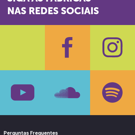
NAS REDES SOCIAIS
Facebook
Insta
Youtube
SoundCloud
Spotif
Perguntas Frequentes