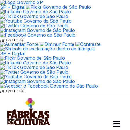
SP + Digital
/governosp
SP + Digital
/governosp
Abrir