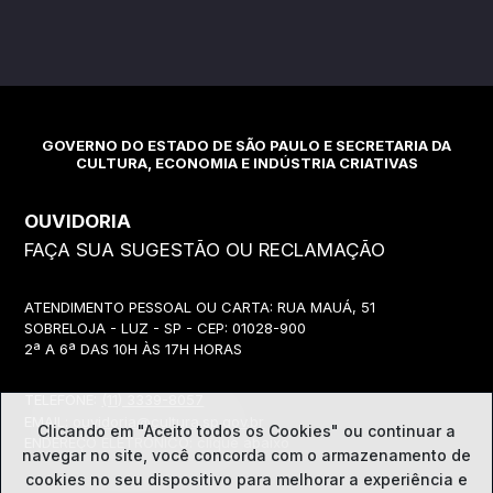
GOVERNO DO ESTADO DE SÃO PAULO E SECRETARIA DA
CULTURA, ECONOMIA E INDÚSTRIA CRIATIVAS
OUVIDORIA
FAÇA SUA SUGESTÃO OU RECLAMAÇÃO
ATENDIMENTO PESSOAL OU CARTA: RUA MAUÁ, 51
SOBRELOJA - LUZ - SP - CEP: 01028-900
2ª A 6ª DAS 10H ÀS 17H HORAS
TELEFONE:
(11) 3339-8057
EMAIL:
ouvidoria@cultura.sp.gov.br
Clicando em "Aceito todos os Cookies" ou continuar a
ENDEREÇO ELETRÔNICO: clique abaixo
navegar no site, você concorda com o
armazenamento de
cookies no seu dispositivo para melhorar a experiência e