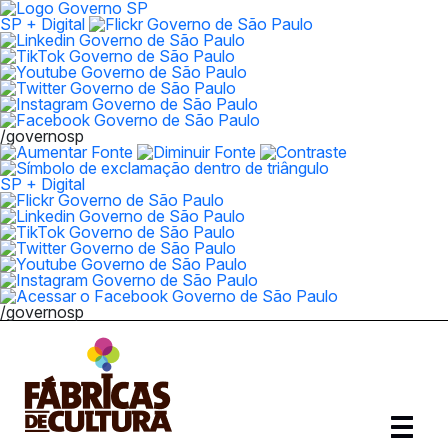
SP + Digital
/governosp
SP + Digital
/governosp
Abrir