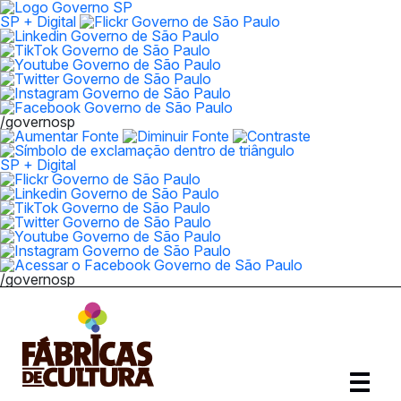
SP + Digital
/governosp
SP + Digital
/governosp
Abrir