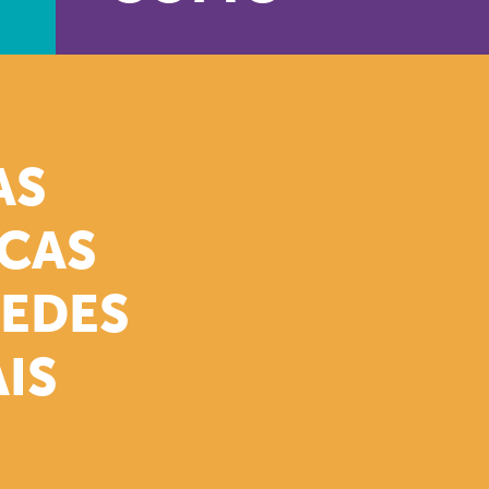
AS
ICAS
REDES
IS