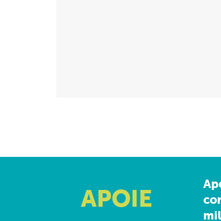
Ap
APOIE
co
mil