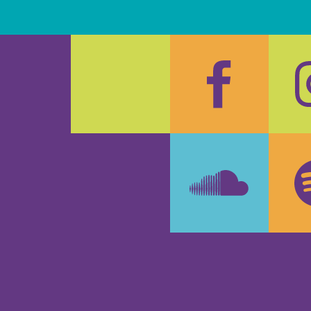
Faceboo
In
SoundCl
Sp