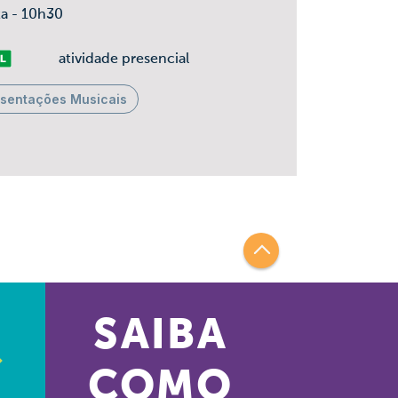
ta - 10h30
vre
atividade presencial
esentações Musicais
SAIBA
COMO