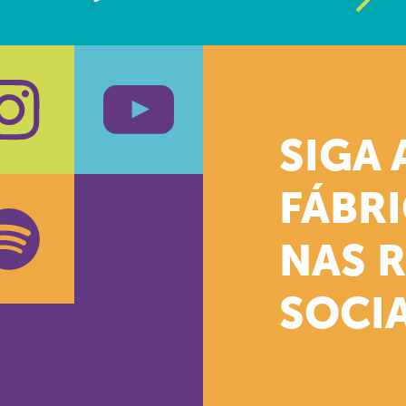
SIGA 
k
stagram
Youtube
FÁBR
NAS 
SOCIA
oud
otify