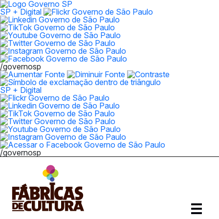
SP + Digital
/governosp
SP + Digital
/governosp
Abrir