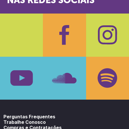
NAS REDES SOCIAIS
Facebook
Insta
Youtube
SoundCloud
Spotif
Perguntas Frequentes
Trabalhe Conosco
Compras e Contratações