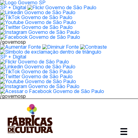
SP + Digital
/governosp
SP + Digital
/governosp
Abrir