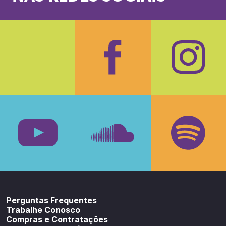
Facebook
Insta
Youtube
SoundCloud
Spotif
Perguntas Frequentes
Trabalhe Conosco
Compras e Contratações